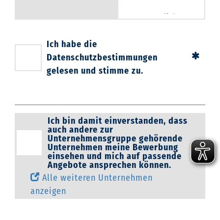
Verantwortliche
Stelle/Kontakt
Datenschutz
Ich habe die
Geobra Brandstätter
Datenschutzbestimmungen
Stiftung & Co. KG
gelesen und stimme zu.
Brandstätterstraße 2
- 10
D - 90513 Zirndorf
Tel.: +49 911/9666-0
Ich bin damit einverstanden, dass
Fax.: +49 911/9666-
auch andere zur
1120
Unternehmensgruppe gehörende
E-Mail:
info@horst-
Unternehmen meine Bewerbung
einsehen und mich auf passende
brandstaetter-
Angebote ansprechen können.
group.com
Alle weiteren Unternehmen
Kontakt Datenschutz
anzeigen
dsb@playmobil.de