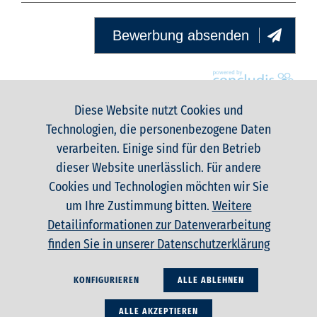
Kategorien/Herkunft
der Daten
Bewerbung absenden
Im Rahmen des
Bewerbungsprozesse
s verarbeiten wir
folgende
Diese Website nutzt Cookies und
personenbezogene
Daten:
Technologien, die personenbezogene Daten
verarbeiten. Einige sind für den Betrieb
Ihre Stammdaten
(Name, Vorname,
dieser Website unerlässlich. Für andere
STARTSEITE
Namenszusätze)
Cookies und Technologien möchten wir Sie
KONTAKT
Kontaktdaten
um Ihre Zustimmung bitten.
Weitere
DATENSCHUTZERKLÄRUNG
(Anschrift,
Detailinformationen zur Datenverarbeitung
Telefonnummer,
IMPRESSUM
finden Sie in unserer Datenschutzerklärung
E-Mail-Adresse)
BARRIEREFREIHEITSERKLÄRUNG
Qualifikationsdat
en (Lebenslauf,
KONFIGURIEREN
ALLE ABLEHNEN
Anschreiben,
Abschlüsse)
ALLE AKZEPTIEREN