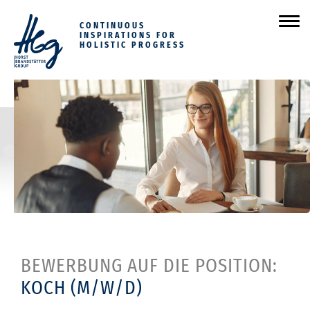
H
M
CONTINUOUS
o
INSPIRATIONS FOR
e
HOLISTIC PROGRESS
r
n
s
ü
t
B
r
a
n
d
s
t
ä
t
t
e
BEWERBUNG AUF DIE POSITION:
r
G
KOCH (M/W/D)
r
o