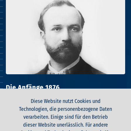
B
Die Anfänge 1876
i
l
Diese Website nutzt Cookies und
d
Technologien, die personenbezogene Daten
verarbeiten. Einige sind für den Betrieb
Andreas Brandstätter (oben), Gründer des
b
dieser Website unerlässlich. Für andere
Unternehmens und sein Sohn Georg, dem die
e